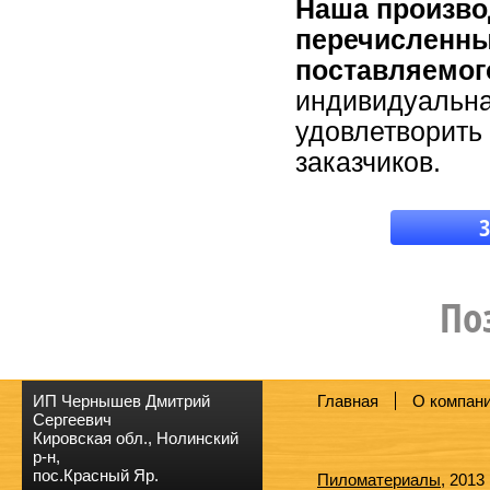
Наша произво
перечисленны
поставляемог
индивидуальна
удовлетворить
заказчиков.
З
пил
По
ИП Чернышев Дмитрий
Главная
О компан
Сергеевич
Кировская обл., Нолинский
р-н,
пос.Красный Яр.
Пиломатериалы
, 2013