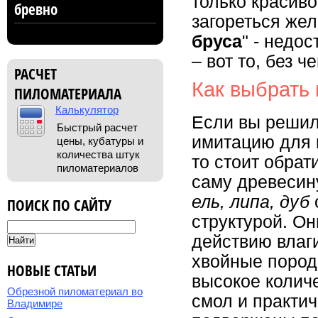
только красиво
бревно
загореться жел
бруса
" - недо
– вот то, без 
РАСЧЕТ
Как выбрать
ПИЛОМАТЕРИАЛА
Калькулятор
Если вы решил
Быстрый расчет
имитацию для 
цены, кубатуры и
количества штук
то стоит обрат
пиломатериалов
саму древесин
ель, липа, дуб
ПОИСК ПО САЙТУ
структурой. Он
действию влаги
хвойные пород
НОВЫЕ СТАТЬИ
высокое колич
Обрезной пиломатериал во
смол и практич
Владимире