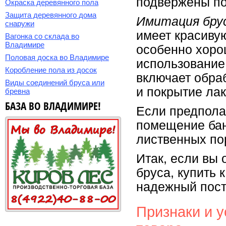
подвержены по
Окраска деревянного пола
Защита деревянного дома
Имитация брус
снаружи
имеет красивую
Вагонка со склада во
Владимире
особенно хор
Половая доска во Владимире
использование
Коробление пола из досок
включает обра
Виды соединений бруса или
и покрытие лак
бревна
БАЗА ВО ВЛАДИМИРЕ!
Если предпола
помещение бан
лиственных по
Итак, если вы
бруса, купить
надежный пост
Признаки и у