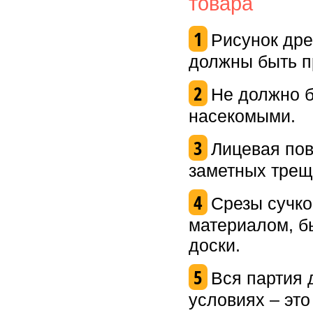
товара
1
Рисунок дре
должны быть п
2
Не должно б
насекомыми.
3
Лицевая пов
заметных трещ
4
Срезы сучко
материалом, б
доски.
5
Вся партия 
условиях – это