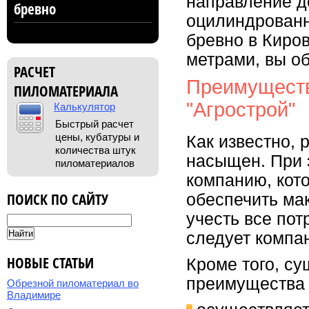
направление д
бревно
оцилиндрованн
бревно в Киро
метрами, вы об
РАСЧЕТ
Преимуществ
ПИЛОМАТЕРИАЛА
"Агрострой"
Калькулятор
Быстрый расчет
цены, кубатуры и
Как известно,
количества штук
насыщен. При 
пиломатериалов
компанию, кот
ПОИСК ПО САЙТУ
обеспечить ма
учесть все по
следует компан
НОВЫЕ СТАТЬИ
Кроме того, с
преимущества 
Обрезной пиломатериал во
Владимире