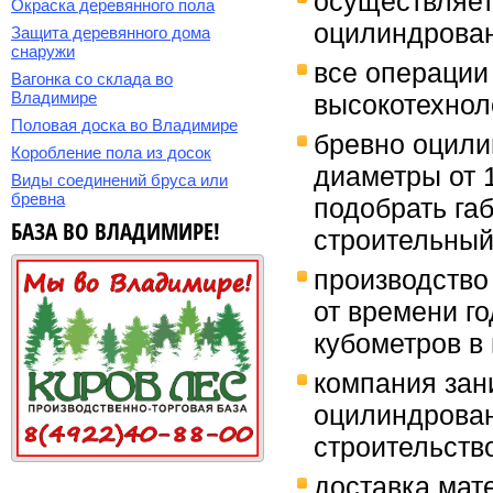
осуществляет
Окраска деревянного пола
оцилиндрован
Защита деревянного дома
снаружи
все операции
Вагонка со склада во
Владимире
высокотехнол
Половая доска во Владимире
бревно оцили
Коробление пола из досок
диаметры от 1
Виды соединений бруса или
бревна
подобрать га
БАЗА ВО ВЛАДИМИРЕ!
строительный
производство
от времени го
кубометров в 
компания зан
оцилиндрован
строительств
доставка мат