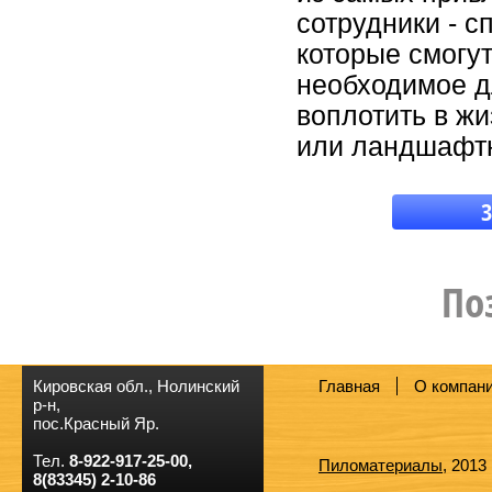
сотрудники - 
которые смогут
необходимое д
воплотить в жи
или ландшафтн
З
пил
По
Кировская обл., Нолинский
Главная
О компан
р-н,
пос.Красный Яр.
Тел.
8-922-917-25-00,
Пиломатериалы
, 2013
8(83345) 2-10-86