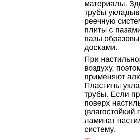
материалы. Зд
трубы укладыв
реечную систе
плиты с пазами
пазы образовы
досками.
При настильно
воздуху, поэто
применяют алю
Пластины укла
трубы. Если п
поверх настил
(влагостойкий 
ламинат насти
систему.