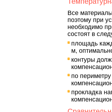
Температурн
Все материалы
поэтому при ус
необходимо пр
состоят в сле
площадь кажд
м, оптимально
контуры долж
компенсацион
по периметру
компенсацион
прокладка на
компенсацио
Сравнительн