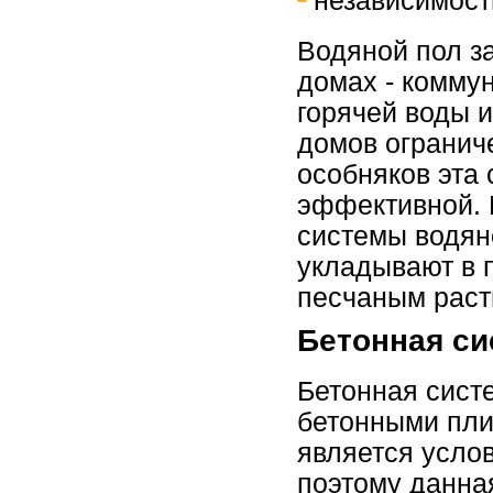
независимост
Водяной пол з
домах - комму
горячей воды 
домов огранич
особняков эта
эффективной. 
системы водян
укладывают в п
песчаным раст
Бетонная си
Бетонная сист
бетонными пли
является усло
поэтому данна