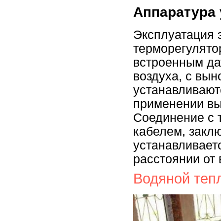
Аппаратура
Эксплуатация э
терморегулято
встроенным да
воздуха, с вын
устанавливаютс
применении вын
Соединение с 
кабелем, закл
устанавливаетс
расстоянии от 
Водяной теп