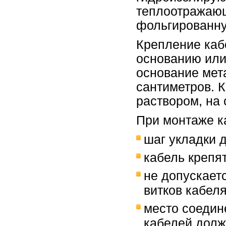
теплоотражающ
фольгированну
Крепление каб
основанию или
основание мет
сантиметров. 
раствором, на
При монтаже к
шаг укладки 
кабель крепят
не допускает
витков кабеля
место соедин
кабелей долж