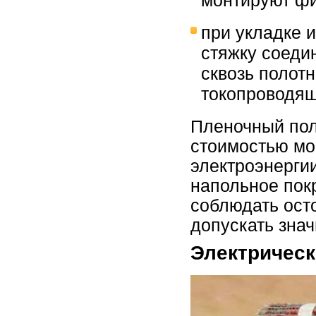
при укладке 
стяжку соеди
сквозь полотн
токопроводящ
Пленочный пол
стоимостью мо
электроэнерги
напольное покр
соблюдать осто
допускать зна
Электрическ