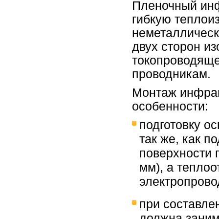
Пленочный инф
гибкую теплои
неметаллическ
двух сторон и
токопроводяще
проводникам.
Монтаж инфрак
особенности:
подготовку о
так же, как п
поверхности 
мм), а тепло
электропрово
при составле
должна заним