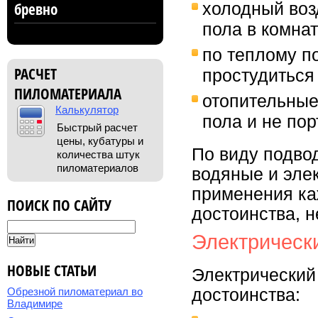
холодный возд
бревно
пола в комнат
по теплому п
РАСЧЕТ
простудиться 
ПИЛОМАТЕРИАЛА
отопительные
Калькулятор
пола и не по
Быстрый расчет
цены, кубатуры и
По виду подво
количества штук
пиломатериалов
водяные и эле
применения ка
ПОИСК ПО САЙТУ
достоинства, н
Электрическ
НОВЫЕ СТАТЬИ
Электрический
достоинства:
Обрезной пиломатериал во
Владимире