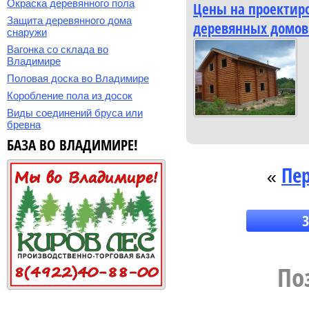
Окраска деревянного пола
Цены на проектиро
Защита деревянного дома
деревянных­ домов
снаружи
Вагонка со склада во
Владимире
Половая доска во Владимире
Коробление пола из досок
Виды соединений бруса или
бревна
БАЗА ВО ВЛАДИМИРЕ!
Пе
«
З
пил
По